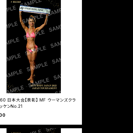
360 日本大会【表彰】 MF ウーマンズクラ
ッケンNo.21
00