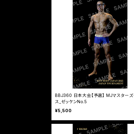
BBJ360 日本大会【予選】 MJマスター
ス_ゼッケンNo.5
¥5,500