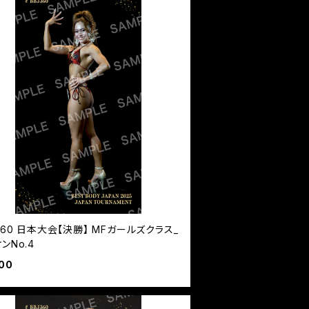
360 日本大会【決勝】 MFガールズクラス_
ンNo.4
00