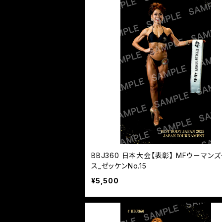
BBJ360 日本大会【表彰】 MFウーマン
ス_ゼッケンNo.15
¥5,500