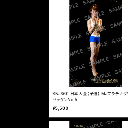
BBJ360 日本大会【予選】 MJプラチナク
ゼッケンNo.5
¥5,500