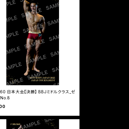
360 日本大会【決勝】 BBJミドルクラス_ゼ
No.8
00