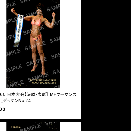
360 日本大会【決勝・表彰】 MFウーマンズ
_ゼッケンNo.24
00