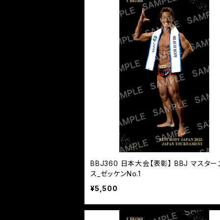
BBJ360 日本大会【表彰】 BBJ マスタ
ス_ゼッケンNo.1
¥5,500