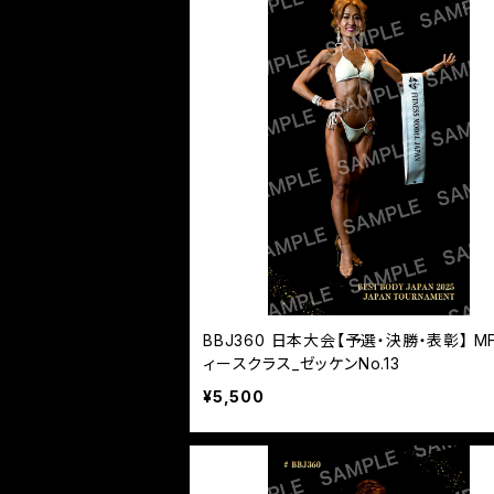
BBJ360 日本大会【予選・決勝・表彰】 M
ィースクラス_ゼッケンNo.13
¥5,500