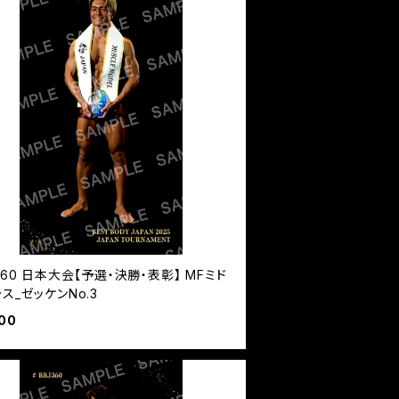
360 日本大会【予選・決勝・表彰】 MFミド
ス_ゼッケンNo.3
00