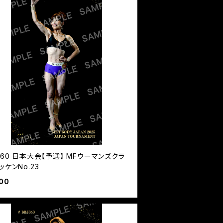
360 日本大会【予選】 MFウーマンズクラ
ッケンNo.23
00